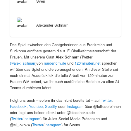
Sven
Alexander Schnarr
Das Spiel zwischen den Gastgeberinnen aus Frankreich und
Südkorea eröffnete gestern die 8. Fußballweltmeisterschaft der
Frauen. Mit unserem Gast
Alex Schnarr
(Twitter:
@alex_schnarr
)von
nurderfcm.de
und
120minuten.net
sprechen
wir über das Spiel und die vorausgehenden. An dieser Stelle sei
noch einmal Ausdrücklick die tolle Arbeit von 120minuten zur
Frauen-WM betont, wo ihr euch ausführliche Berichte zu allen 24
Teams durchlesen könnt.
Folgt uns auch – sofern ihr das nicht bereits tut – auf
Twitter
,
Facebook
,
Youtube
,
Spotify
oder
Instagram
über @lotteserbinnen
oder folgt uns beiden direkt unter @bioschokolade
(
Twitter
/
Instagram
) für Jules Social-Media-Präsenzen und
@el_loko74 (
Twitter
/
Instagram
) für Svens.