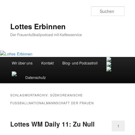
Zum
Zum
primären
sekundären
Such
Inhalt
Inhalt
springen
springen
Lottes Erbinnen
Der Frauenfußballpodcast mit Kaffeeservice
Hauptmenü
Wir über uns
Kontakt
Blog- und Podcastroll
Datenschutz
SCHLAGWORTARCHIV:
SÜDKOREANISCHE
FUSSBALLNATIONALMANNSCHAFT DER FRAUEN
Lottes WM Daily 11: Zu Null
1