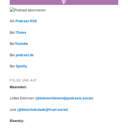
Als
Podcast RSS
Bei
iTunes
Bei
Youtube
Bei
podcast.de
Bei
Spotify
FOLGE UNS AUF …
Mastodon:
Lottes Erbinnen (
@lotteserbinnen@podcasts.social
)
Jule (
@bioschokolade@fruef.social
)
Bluesky: