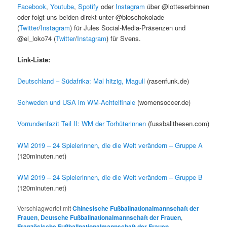
Facebook
,
Youtube
,
Spotify
oder
Instagram
über @lotteserbinnen
oder folgt uns beiden direkt unter @bioschokolade
(
Twitter
/
Instagram
) für Jules Social-Media-Präsenzen und
@el_loko74 (
Twitter
/
Instagram
) für Svens.
Link-Liste:
Deutschland – Südafrika: Mal hitzig, Magull
(rasenfunk.de)
Schweden und USA im WM-Achtelfinale
(womensoccer.de)
Vorrundenfazit Teil II: WM der Torhüterinnen
(fussballthesen.com)
WM 2019 – 24 Spielerinnen, die die Welt verändern – Gruppe A
(120minuten.net)
WM 2019 – 24 Spielerinnen, die die Welt verändern – Gruppe B
(120minuten.net)
Verschlagwortet mit
Chinesische Fußballnationalmannschaft der
Frauen
,
Deutsche Fußballnationalmannschaft der Frauen
,
Französische Fußballnationalmannschaft der Frauen
,