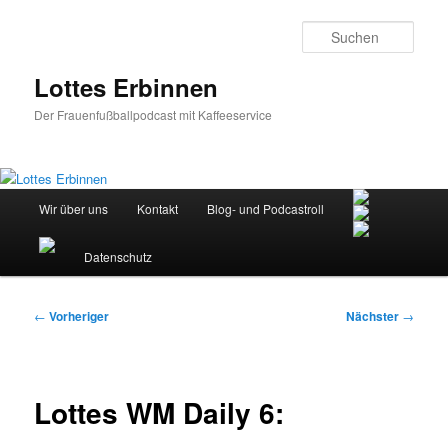
Zum
primären
Such
Inhalt
springen
Lottes Erbinnen
Der Frauenfußballpodcast mit Kaffeeservice
Hauptmenü
Wir über uns
Kontakt
Blog- und Podcastroll
Datenschutz
Beitragsnavigation
←
Vorheriger
Nächster
→
Lottes WM Daily 6: