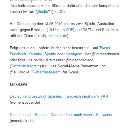
Jule hatte diesmal keine Stimme, dafür aber die sehr kompetente
Lesita (Twitter:
@lesita71
) zu Gast.
Am Donnerstag den 13.06.2019 gibt es zwei Spiele. Australien
spielt gegen Brasilien (18 Uhr, im
ZDF
) und DAZN) und Südafrika
trifft auf China (21 Uhr,
zdfsport.de
)
Folgt uns auch – sofern ihr das nicht bereits tut – auf
Twitter
,
Facebook
,
Youtube
,
Spotify
oder
Instagram
über @lotteserbinnen
oder folgt uns beiden direkt unter @bioschokolade
(
Twitter
/
Instagram
) für Jules Social-Media-Präsenzen und
@el_loko74 (
Twitter
/
Instagram
) für Svens.
Link-Liste:
Deutschland bezwingt Spanien, Frankreich siegt dank VAR
(womensoccer.de)
Deutschland – Spanien: Durchbeißen, auch wenn’s Schweers
(rasenfunk.de)