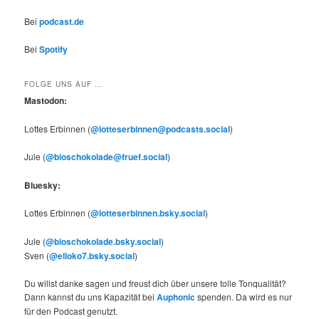
Bei
podcast.de
Bei
Spotify
FOLGE UNS AUF …
Mastodon:
Lottes Erbinnen (
@lotteserbinnen@podcasts.social
)
Jule (
@bioschokolade@fruef.social
)
Bluesky:
Lottes Erbinnen (
@lotteserbinnen.bsky.social
)
Jule (
@bioschokolade.bsky.social
)
Sven (
@elloko7.bsky.social
)
Du willst danke sagen und freust dich über unsere tolle Tonqualität?
Dann kannst du uns Kapazität bei
Auphonic
spenden. Da wird es nur
für den Podcast genutzt.