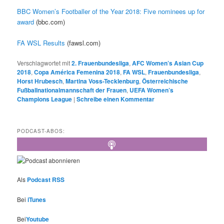
BBC Women’s Footballer of the Year 2018: Five nominees up for
award
(bbc.com)
FA WSL Results
(fawsl.com)
Verschlagwortet mit
2. Frauenbundesliga
,
AFC Women’s Asian Cup
2018
,
Copa América Femenina 2018
,
FA WSL
,
Frauenbundesliga
,
Horst Hrubesch
,
Martina Voss-Tecklenburg
,
Österreichische
Fußballnationalmannschaft der Frauen
,
UEFA Women’s
Champions League
|
Schreibe einen Kommentar
PODCAST-ABOS:
Als
Podcast RSS
Bei
iTunes
Bei
Youtube