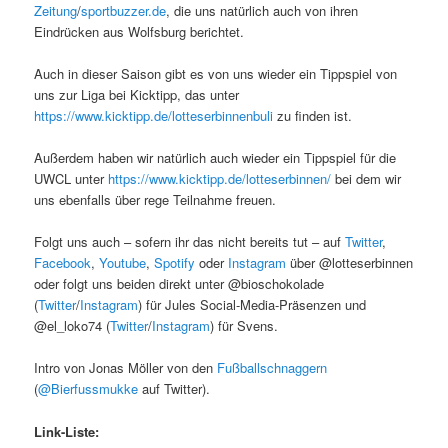
Zeitung
/
sportbuzzer.de
, die uns natürlich auch von ihren
Eindrücken aus Wolfsburg berichtet.
Auch in dieser Saison gibt es von uns wieder ein Tippspiel von
uns zur Liga bei Kicktipp, das unter
https://www.kicktipp.de/lotteserbinnenbuli
zu finden ist.
Außerdem haben wir natürlich auch wieder ein Tippspiel für die
UWCL unter
https://www.kicktipp.de/lotteserbinnen/
bei dem wir
uns ebenfalls über rege Teilnahme freuen.
Folgt uns auch – sofern ihr das nicht bereits tut – auf
Twitter
,
Facebook
,
Youtube
,
Spotify
oder
Instagram
über @lotteserbinnen
oder folgt uns beiden direkt unter @bioschokolade
(
Twitter
/
Instagram
) für Jules Social-Media-Präsenzen und
@el_loko74 (
Twitter
/
Instagram
) für Svens.
Intro von Jonas Möller von den
Fußballschnaggern
(
@Bierfussmukke
auf Twitter).
Link-Liste: