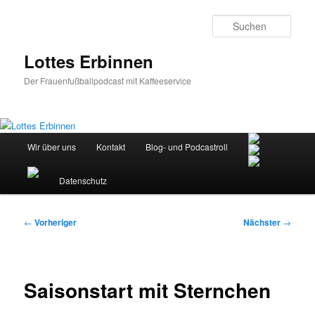
Zum
primären
Such
Inhalt
springen
Lottes Erbinnen
Der Frauenfußballpodcast mit Kaffeeservice
Hauptmenü
Wir über uns
Kontakt
Blog- und Podcastroll
Datenschutz
Beitragsnavigation
←
Vorheriger
Nächster
→
Saisonstart mit Sternchen