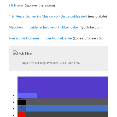
FA Player
(faplayer.thefa.com)
1:9! Reals Damen im Clásico von Barça deklassiert
(realtotal.de)
Mädchen mit Leidenschaft beim Fußball dabei!
(youtube.com)
Ran an die Pommes mit der Nutria-Bande
(Lottes Erbinnen 66)
High Five mit Tanja Pawollek. © El Loko Foto